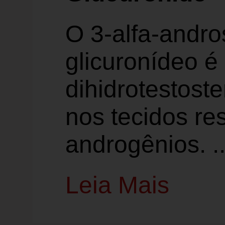
O 3-alfa-andro
glicuronídeo é
dihidrotestost
nos tecidos re
androgênios. ..
Leia Mais