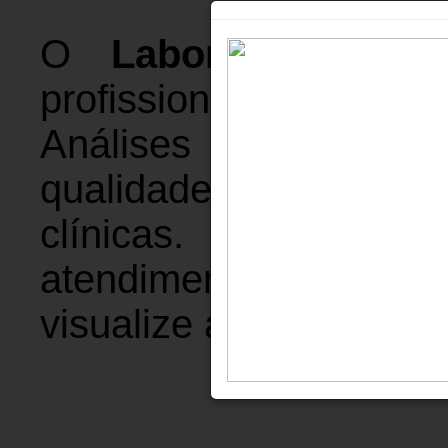
O
Laboratório CP
profissionais com 
Análises Clínicas, 
qualidade e de
clínicas. Possuí
atendimento distrib
visualize abaixo a uni